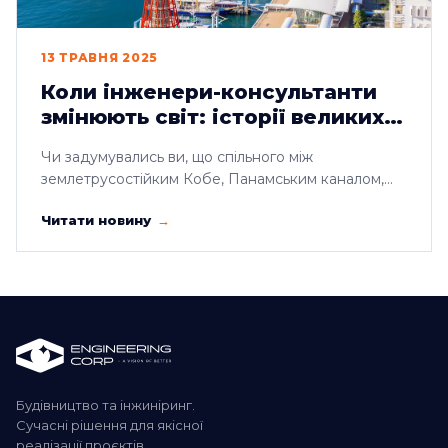
13 ТРАВНЯ 2025
Коли інженери-консультанти
змінюють світ: історії великих
проєктів
Чи задумувались ви, що спільного між
землетрусостійким Кобе, Панамським каналом,
тунелем під ...
Читати новину
Будівництво та інжиніринг.
Сучасні рішення для якісної
реалізації проєктів.