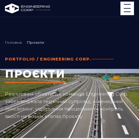
Головна
Проєкти
PORTFOLIO / ENGINEERING CORP.
ПРОЄКТИ
Реалізовані об'єкти, де команда Engineering Corp.
забезпечувала технічний супровід, інженерний
консалтинг, управління процесами та контроль
якості на різних етапах проєкту.