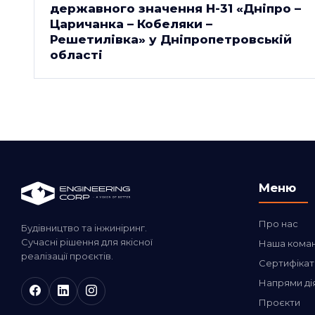
державного значення Н-31 «Дніпро –
Царичанка – Кобеляки –
Решетилівка» у Дніпропетровській
області
Меню
Про нас
Будівництво та інжиніринг.
Сучасні рішення для якісної
Наша кома
реалізації проєктів.
Сертифікат
Напрями ді
Проєкти