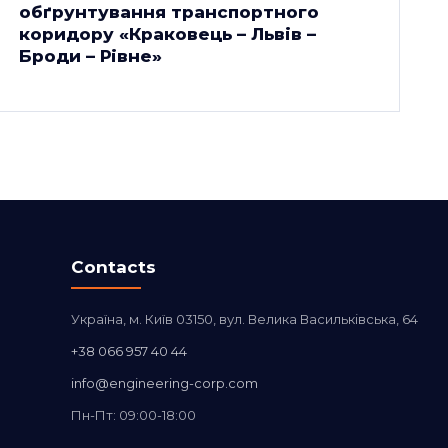
обґрунтування транспортного
коридору «Краковець – Львів –
Броди – Рівне»
Contacts
Україна, м. Київ 03150, вул. Велика Васильківська, 64
+38 066 957 40 44
info@engineering-corp.com
Пн-Пт: 09:00-18:00