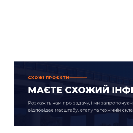
СХОЖІ ПРОЄКТИ
МАЄТЕ СХОЖИЙ ІНФ
Розкажіть нам про задачу, і ми запропону
відповідає масштабу, етапу та технічній скл