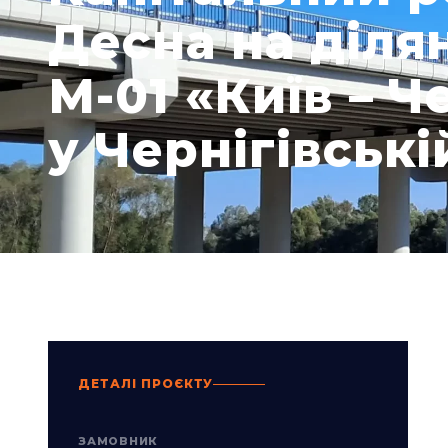
Десна на діля
М-01 «Київ – Ч
у Чернігівські
ДЕТАЛІ ПРОЄКТУ
ЗАМОВНИК