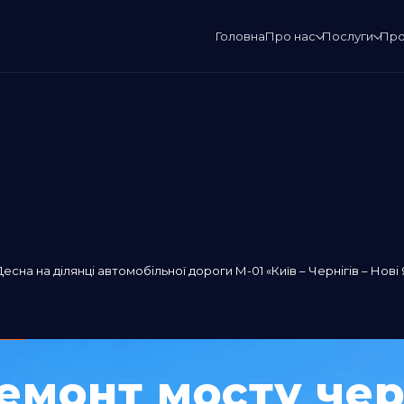
Головна
Про нас
Послуги
Про
сна на ділянці автомобільної дороги М-01 «Київ – Чернігів – Нові 
емонт мосту чер