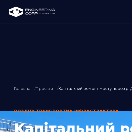
Головна
Проєкти
Kапітальний ремонт мосту через р. Де
РОЗДІЛ: ТРАНСПОРТНА ІНФРАСТРУКТУРА
Kапітальний р