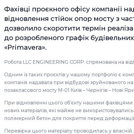
Фахівці проєкного офісу компанії н
відновлення стійок опор мосту з ча
дозволило скоротити термін реалізац
до розробленого графік будівельних
«Primavera».
Робота LLC ENGINEERING CORP. спрямована на від
Одним із таких проєктів у нашому портфоліо є ком
компанія надавала при відбудові зруйнованого н
позакласового мосту М-01 Київ – Чернігів – Нові Яри
При відновленні цього об’єкту нашими фахівцями
нових матеріалів, які майже не використовувалис
полімерний бетон для покриття перед деформаці
Перевірка цього матеріалу проводилась у власній