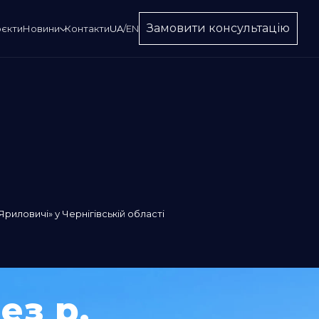
Замовити консультацію
єкти
Новини
Контакти
UA
/
EN
Яриловичі» у Чернігівській області
ез р.