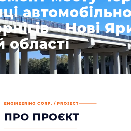
нці автомобільно
ернігів – Нові Я
й області
ENGINEERING CORP. / PROJECT
ПРО ПРОЄКТ