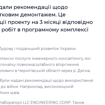
адали рекомендації щодо
стковим демонтажем. Це
ії проекту на 3 місяці відповідно
 робіт в програмному комплексі
будову і подальший розвиток України.
плексні послуги інженерного консалтингу, які
а початку повномасштабного вторгнення
ловичі в Чернігівській області через р. Десна.
 були надані рекомендації щодо використання
ь до війни. Наприклад, високоміцний
йних швів.
 лабораторії LLC ENGINEERING CORP. Також