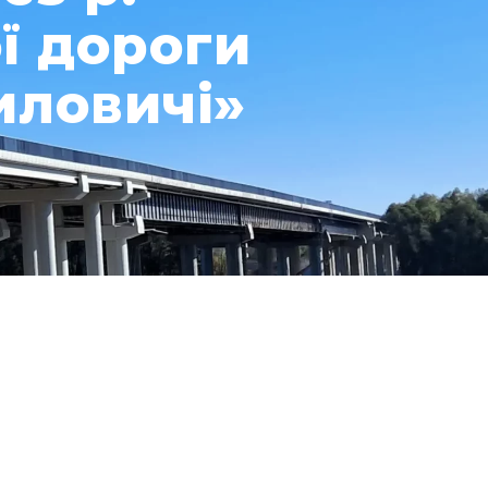
ї дороги
риловичі»