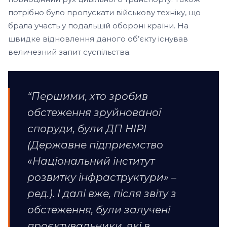
потрібно було пропускати військову техніку, що
брала участь у подальшій обороні країни. На
швидке відновлення даного об’єкту існував
величезний запит суспільства.
“Першими, хто зробив
обстеження зруйнованої
споруди, були ДП НІРІ
(Державне підприємство
«Національний інститут
розвитку інфраструктури» –
ред.). І далі вже, після звіту з
обстеження, були залучені
проєктувальники, які в