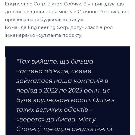
Engineering Corp. Віктор Собчук. Він пригадує, що
довкола відновлення мосту в Стоянці зібралися всі
професіонали будівельної галузі.
Команда Engineering Corp. долучилася в ролі
інженера-консультанта проєкту.
“Так вийшло, що більша
частина об’єктів, якими
займалася наша компанія в
період з 2022 по 2023 роки, це
були зруйновані мости. Один з
таких великих об’єктів –
«ворота» до Києва, міст у
Стоянці; ще один аналогічний