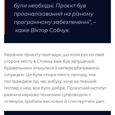
були необхідні. Проєкт був
проаналізований на різному
програмному забезпеченні”, –
каже Віктор Собчук.
Керівник проєкту пригадує, що коли рух по лівій
стороні мосту в Стоянці вже був запущений,
будівельники зіткнулися з непередбачуваною
ситуацією. Це була опора лівого проїзду, яка
постраждала під час вибуху, хоча на перший
погляд з нею все було добре. Проєктний інститут
разом із науково-технічним супроводом її
оглянули, зробили висновки й спостерігали далі.